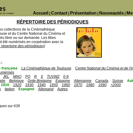
Accueil
Contact
Présentation
Nouveautés
Me
|
|
|
|
RÉPERTOIRE DES PÉRIODIQUES
des collections de la Cinémathèque
ouse et du Centre National du Cinéma et
ès libre ou sur demande. Les titres
 été numérisés en coopération avec la
u répertoire des périodiques)
 :
 française
La Cinémathèque de Toulouse
Centre National du Cinéma et de l
umérisés
JKL
MNO
PQ
R
S
TUVWZ
0-9
talie
Belgique
Grde-Bretagne
Espagne
Allemagne
Canada
Suisse
Aut
1910
1920
1930
1940
1950
1960
1970
1980
1990
>2000
s
Italien
Espagnol
Allemand
Autres
ques sur 639