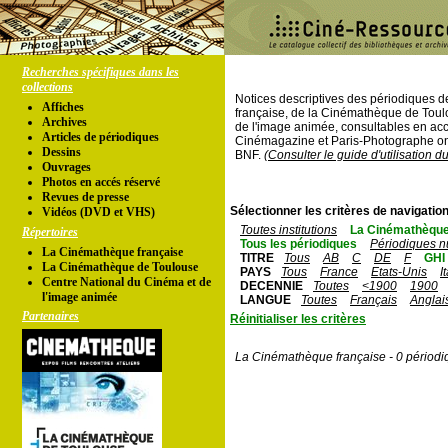
Recherches spécifiques dans les
collections
Notices descriptives des périodiques 
Affiches
française, de la Cinémathèque de Toul
Archives
de l'image animée, consultables en acc
Articles de périodiques
Cinémagazine et Paris-Photographe ont
Dessins
BNF.
(Consulter le guide d'utilisation d
Ouvrages
Photos en accés réservé
Revues de presse
Sélectionner les critères de navigation
Vidéos (DVD et VHS)
Toutes institutions
La Cinémathèque
Répertoires
Tous les périodiques
Périodiques n
La Cinémathèque française
TITRE
Tous
AB
C
DE
F
GHI
La Cinémathèque de Toulouse
PAYS
Tous
France
Etats-Unis
I
Centre National du Cinéma et de
DECENNIE
Toutes
<1900
1900
l'image animée
LANGUE
Toutes
Français
Anglai
Partenaires
Réinitialiser les critères
La Cinémathèque française - 0 périodi