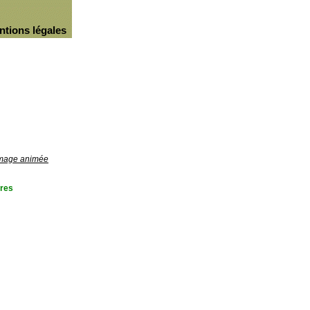
ntions légales
'image animée
res