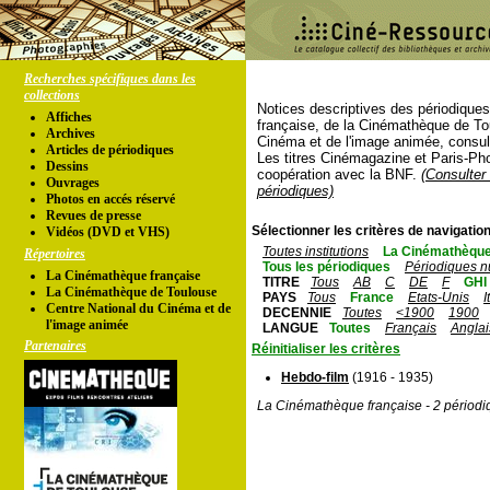
Recherches spécifiques dans les
collections
Notices descriptives des périodique
Affiches
française, de la Cinémathèque de To
Archives
Cinéma et de l'image animée, consul
Articles de périodiques
Les titres Cinémagazine et Paris-Ph
Dessins
coopération avec la BNF.
(Consulter 
Ouvrages
périodiques)
Photos en accés réservé
Revues de presse
Sélectionner les critères de navigation
Vidéos (DVD et VHS)
Toutes institutions
La Cinémathèque
Répertoires
Tous les périodiques
Périodiques n
La Cinémathèque française
TITRE
Tous
AB
C
DE
F
GHI
La Cinémathèque de Toulouse
PAYS
Tous
France
Etats-Unis
I
Centre National du Cinéma et de
DECENNIE
Toutes
<1900
1900
l'image animée
LANGUE
Toutes
Français
Anglai
Partenaires
Réinitialiser les critères
Hebdo-film
(1916 - 1935)
La Cinémathèque française - 2 périodi