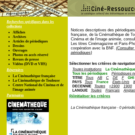
Recherches spécifiques dans les
collections
Notices descriptives des périodique
Affiches
française, de la Cinémathèque de To
Archives
Cinéma et de l'image animée, consul
Articles de périodiques
Les titres Cinémagazine et Paris-Ph
Dessins
coopération avec la BNF.
(Consulter 
Ouvrages
périodiques)
Photos en accés réservé
Revues de presse
Sélectionner les critères de navigation
Vidéos (DVD et VHS)
Toutes institutions
La Cinémathèque
Répertoires
Tous les périodiques
Périodiques n
La Cinémathèque française
TITRE
Tous
AB
C
DE
F
GHI
La Cinémathèque de Toulouse
PAYS
Tous
France
Etats-Unis
I
Centre National du Cinéma et de
DECENNIE
Toutes
<1900
1900
l'image animée
LANGUE
Toutes
Français
Anglai
Partenaires
Réinitialiser les critères
La Cinémathèque française - 0 périodi