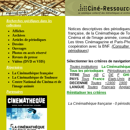
Recherches spécifiques dans les
collections
Notices descriptives des périodique
Affiches
française, de la Cinémathèque de To
Archives
Cinéma et de l'image animée, consul
Articles de périodiques
Les titres Cinémagazine et Paris-Ph
Dessins
coopération avec la BNF.
(Consulter 
Ouvrages
périodiques)
Photos en accés réservé
Revues de presse
Sélectionner les critères de navigation
Vidéos (DVD et VHS)
Toutes institutions
La Cinémathèque
Répertoires
Tous les périodiques
Périodiques n
La Cinémathèque française
TITRE
Tous
AB
C
DE
F
GHI
La Cinémathèque de Toulouse
PAYS
Tous
France
Etats-Unis
I
Centre National du Cinéma et de
DECENNIE
Toutes
<1900
1900
l'image animée
LANGUE
Toutes
Français
Anglai
Partenaires
Réinitialiser les critères
La Cinémathèque française - 0 périodi