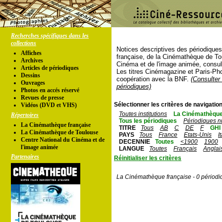
Recherches spécifiques dans les
collections
Notices descriptives des périodique
Affiches
française, de la Cinémathèque de To
Archives
Cinéma et de l'image animée, consul
Articles de périodiques
Les titres Cinémagazine et Paris-Ph
Dessins
coopération avec la BNF.
(Consulter 
Ouvrages
périodiques)
Photos en accés réservé
Revues de presse
Sélectionner les critères de navigation
Vidéos (DVD et VHS)
Toutes institutions
La Cinémathèque
Répertoires
Tous les périodiques
Périodiques n
La Cinémathèque française
TITRE
Tous
AB
C
DE
F
GHI
La Cinémathèque de Toulouse
PAYS
Tous
France
Etats-Unis
I
Centre National du Cinéma et de
DECENNIE
Toutes
<1900
1900
l'image animée
LANGUE
Toutes
Français
Anglai
Partenaires
Réinitialiser les critères
La Cinémathèque française - 0 périodi