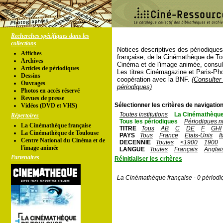
Recherches spécifiques dans les
collections
Notices descriptives des périodique
Affiches
française, de la Cinémathèque de To
Archives
Cinéma et de l'image animée, consul
Articles de périodiques
Les titres Cinémagazine et Paris-Ph
Dessins
coopération avec la BNF.
(Consulter 
Ouvrages
périodiques)
Photos en accés réservé
Revues de presse
Sélectionner les critères de navigation
Vidéos (DVD et VHS)
Toutes institutions
La Cinémathèque
Répertoires
Tous les périodiques
Périodiques n
La Cinémathèque française
TITRE
Tous
AB
C
DE
F
GHI
La Cinémathèque de Toulouse
PAYS
Tous
France
Etats-Unis
I
Centre National du Cinéma et de
DECENNIE
Toutes
<1900
1900
l'image animée
LANGUE
Toutes
Français
Anglai
Partenaires
Réinitialiser les critères
La Cinémathèque française - 0 périodi