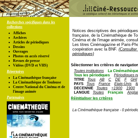
Recherches spécifiques dans les
collections
Notices descriptives des périodique
Affiches
française, de la Cinémathèque de To
Archives
Cinéma et de l'image animée, consul
Articles de périodiques
Les titres Cinémagazine et Paris-Ph
Dessins
coopération avec la BNF.
(Consulter 
Ouvrages
périodiques)
Photos en accés réservé
Revues de presse
Sélectionner les critères de navigation
Vidéos (DVD et VHS)
Toutes institutions
La Cinémathèque
Répertoires
Tous les périodiques
Périodiques n
La Cinémathèque française
TITRE
Tous
AB
C
DE
F
GHI
La Cinémathèque de Toulouse
PAYS
Tous
France
Etats-Unis
I
Centre National du Cinéma et de
DECENNIE
Toutes
<1900
1900
l'image animée
LANGUE
Toutes
Français
Angla
Partenaires
Réinitialiser les critères
La Cinémathèque française - 0 périodi