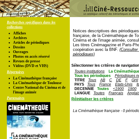
Recherches spécifiques dans les
collections
Notices descriptives des périodique
Affiches
française, de la Cinémathèque de To
Archives
Cinéma et de l'image animée, consul
Articles de périodiques
Les titres Cinémagazine et Paris-Ph
Dessins
coopération avec la BNF.
(Consulter 
Ouvrages
périodiques)
Photos en accés réservé
Revues de presse
Sélectionner les critères de navigation
Vidéos (DVD et VHS)
Toutes institutions
La Cinémathèque
Répertoires
Tous les périodiques
Périodiques n
La Cinémathèque française
TITRE
Tous
AB
C
DE
F
GHI
La Cinémathèque de Toulouse
PAYS
Tous
France
Etats-Unis
I
Centre National du Cinéma et de
DECENNIE
Toutes
<1900
1900
l'image animée
LANGUE
Toutes
Français
Anglai
Partenaires
Réinitialiser les critères
La Cinémathèque française - 0 périodi