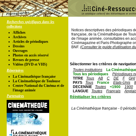
Recherches spécifiques dans les
collections
Notices descriptives des périodiques 
Affiches
française, de la Cinémathèque de Toul
Archives
de l'image animée, consultables en acc
Articles de périodiques
Cinémagazine et Paris-Photographe ont
Dessins
BNF.
(Consulter le guide d'utilisation d
Ouvrages
Photos en accés réservé
Revues de presse
Sélectionner les critères de navigation
Vidéos (DVD et VHS)
Toutes institutions
La Cinémathèque
Répertoires
Tous les périodiques
Périodiques n
La Cinémathèque française
TITRE
Tous
AB
C
DE
F
GHI
La Cinémathèque de Toulouse
PAYS
Tous
France
Etats-Unis
I
Centre National du Cinéma et de
DECENNIE
Toutes
<1900
1900
l'image animée
LANGUE
Toutes
Français
Anglai
Partenaires
Réinitialiser les critères
La Cinémathèque française - 0 périodi