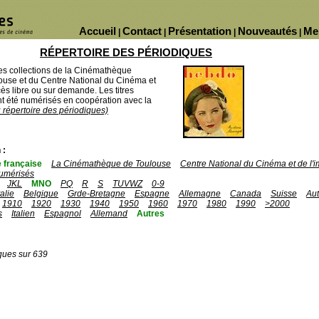
Accueil
Contact
Présentation
Nouveautés
Me
|
|
|
|
RÉPERTOIRE DES PÉRIODIQUES
des collections de la Cinémathèque
ouse et du Centre National du Cinéma et
ès libre ou sur demande. Les titres
 été numérisés en coopération avec la
u répertoire des périodiques)
 :
 française
La Cinémathèque de Toulouse
Centre National du Cinéma et de l
umérisés
JKL
MNO
PQ
R
S
TUVWZ
0-9
talie
Belgique
Grde-Bretagne
Espagne
Allemagne
Canada
Suisse
Aut
1910
1920
1930
1940
1950
1960
1970
1980
1990
>2000
s
Italien
Espagnol
Allemand
Autres
ques sur 639