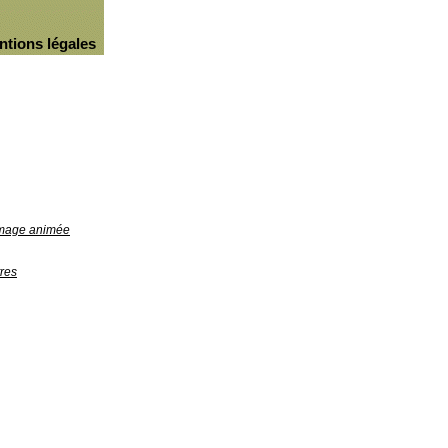
ntions légales
'image animée
res