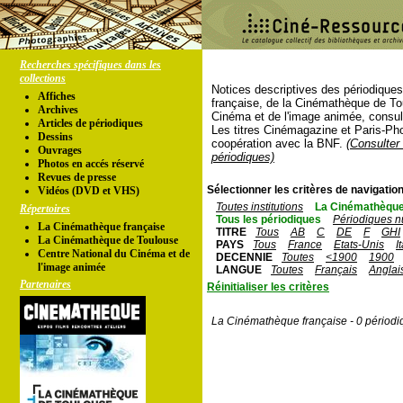
Recherches spécifiques dans les
collections
Notices descriptives des périodique
Affiches
française, de la Cinémathèque de To
Archives
Cinéma et de l'image animée, consul
Articles de périodiques
Les titres Cinémagazine et Paris-Ph
Dessins
coopération avec la BNF.
(Consulter 
Ouvrages
périodiques)
Photos en accés réservé
Revues de presse
Sélectionner les critères de navigation
Vidéos (DVD et VHS)
Toutes institutions
La Cinémathèque
Répertoires
Tous les périodiques
Périodiques n
La Cinémathèque française
TITRE
Tous
AB
C
DE
F
GHI
La Cinémathèque de Toulouse
PAYS
Tous
France
Etats-Unis
I
Centre National du Cinéma et de
DECENNIE
Toutes
<1900
1900
l'image animée
LANGUE
Toutes
Français
Anglai
Partenaires
Réinitialiser les critères
La Cinémathèque française - 0 périodi