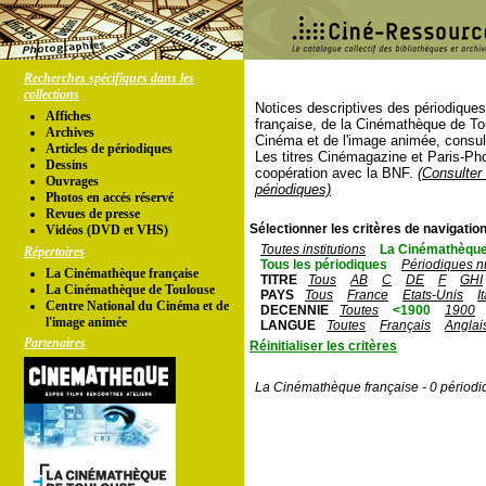
Recherches spécifiques dans les
collections
Notices descriptives des périodique
Affiches
française, de la Cinémathèque de To
Archives
Cinéma et de l'image animée, consul
Articles de périodiques
Les titres Cinémagazine et Paris-Ph
Dessins
coopération avec la BNF.
(Consulter 
Ouvrages
périodiques)
Photos en accés réservé
Revues de presse
Sélectionner les critères de navigation
Vidéos (DVD et VHS)
Toutes institutions
La Cinémathèque
Répertoires
Tous les périodiques
Périodiques n
La Cinémathèque française
TITRE
Tous
AB
C
DE
F
GHI
La Cinémathèque de Toulouse
PAYS
Tous
France
Etats-Unis
I
Centre National du Cinéma et de
DECENNIE
Toutes
<1900
1900
l'image animée
LANGUE
Toutes
Français
Anglai
Partenaires
Réinitialiser les critères
La Cinémathèque française - 0 périodi