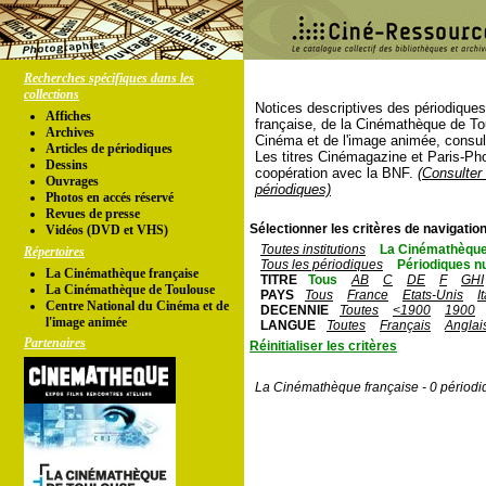
Recherches spécifiques dans les
collections
Notices descriptives des périodique
Affiches
française, de la Cinémathèque de To
Archives
Cinéma et de l'image animée, consul
Articles de périodiques
Les titres Cinémagazine et Paris-Ph
Dessins
coopération avec la BNF.
(Consulter 
Ouvrages
périodiques)
Photos en accés réservé
Revues de presse
Sélectionner les critères de navigation
Vidéos (DVD et VHS)
Toutes institutions
La Cinémathèque
Répertoires
Tous les périodiques
Périodiques n
La Cinémathèque française
TITRE
Tous
AB
C
DE
F
GHI
La Cinémathèque de Toulouse
PAYS
Tous
France
Etats-Unis
I
Centre National du Cinéma et de
DECENNIE
Toutes
<1900
1900
l'image animée
LANGUE
Toutes
Français
Anglai
Partenaires
Réinitialiser les critères
La Cinémathèque française - 0 périodi