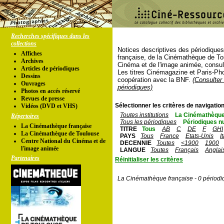
Recherches spécifiques dans les
collections
Notices descriptives des périodique
Affiches
française, de la Cinémathèque de To
Archives
Cinéma et de l'image animée, consul
Articles de périodiques
Les titres Cinémagazine et Paris-Ph
Dessins
coopération avec la BNF.
(Consulter 
Ouvrages
périodiques)
Photos en accés réservé
Revues de presse
Sélectionner les critères de navigation
Vidéos (DVD et VHS)
Toutes institutions
La Cinémathèque
Répertoires
Tous les périodiques
Périodiques n
La Cinémathèque française
TITRE
Tous
AB
C
DE
F
GHI
La Cinémathèque de Toulouse
PAYS
Tous
France
Etats-Unis
I
Centre National du Cinéma et de
DECENNIE
Toutes
<1900
1900
l'image animée
LANGUE
Toutes
Français
Anglai
Partenaires
Réinitialiser les critères
La Cinémathèque française - 0 périodi