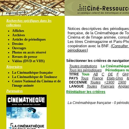
Recherches spécifiques dans les
collections
Notices descriptives des périodique
Affiches
française, de la Cinémathèque de To
Archives
Cinéma et de l'image animée, consul
Articles de périodiques
Les titres Cinémagazine et Paris-Ph
Dessins
coopération avec la BNF.
(Consulter 
Ouvrages
périodiques)
Photos en accés réservé
Revues de presse
Sélectionner les critères de navigation
Vidéos (DVD et VHS)
Toutes institutions
La Cinémathèque
Répertoires
Tous les périodiques
Périodiques n
La Cinémathèque française
TITRE
Tous
AB
C
DE
F
GHI
La Cinémathèque de Toulouse
PAYS
Tous
France
Etats-Unis
I
Centre National du Cinéma et de
DECENNIE
Toutes
<1900
1900
l'image animée
LANGUE
Toutes
Français
Anglai
Partenaires
Réinitialiser les critères
La Cinémathèque française - 0 périodi