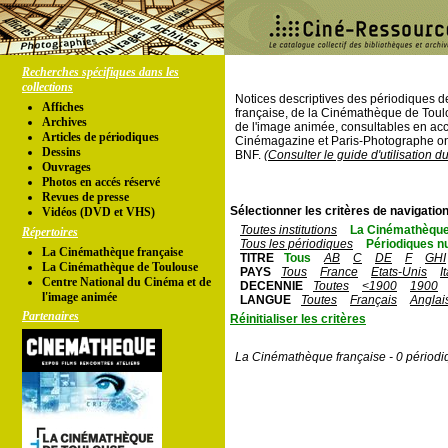
Recherches spécifiques dans les
collections
Notices descriptives des périodiques 
Affiches
française, de la Cinémathèque de Toul
Archives
de l'image animée, consultables en acc
Articles de périodiques
Cinémagazine et Paris-Photographe ont
Dessins
BNF.
(Consulter le guide d'utilisation d
Ouvrages
Photos en accés réservé
Revues de presse
Sélectionner les critères de navigation
Vidéos (DVD et VHS)
Toutes institutions
La Cinémathèque
Répertoires
Tous les périodiques
Périodiques n
La Cinémathèque française
TITRE
Tous
AB
C
DE
F
GHI
La Cinémathèque de Toulouse
PAYS
Tous
France
Etats-Unis
I
Centre National du Cinéma et de
DECENNIE
Toutes
<1900
1900
l'image animée
LANGUE
Toutes
Français
Anglai
Partenaires
Réinitialiser les critères
La Cinémathèque française - 0 périodi