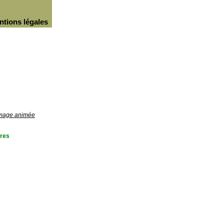
ntions légales
'image animée
res