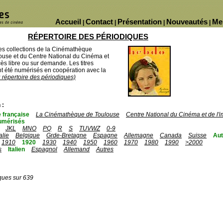
Accueil
Contact
Présentation
Nouveautés
Me
|
|
|
|
RÉPERTOIRE DES PÉRIODIQUES
des collections de la Cinémathèque
ouse et du Centre National du Cinéma et
ès libre ou sur demande. Les titres
 été numérisés en coopération avec la
u répertoire des périodiques)
 :
 française
La Cinémathèque de Toulouse
Centre National du Cinéma et de l
umérisés
JKL
MNO
PQ
R
S
TUVWZ
0-9
talie
Belgique
Grde-Bretagne
Espagne
Allemagne
Canada
Suisse
Aut
1910
1920
1930
1940
1950
1960
1970
1980
1990
>2000
s
Italien
Espagnol
Allemand
Autres
ques sur 639