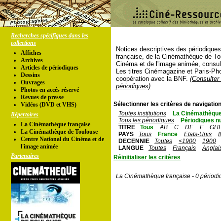
Recherches spécifiques dans les
collections
Notices descriptives des périodique
Affiches
française, de la Cinémathèque de To
Archives
Cinéma et de l'image animée, consul
Articles de périodiques
Les titres Cinémagazine et Paris-Ph
Dessins
coopération avec la BNF.
(Consulter 
Ouvrages
périodiques)
Photos en accés réservé
Revues de presse
Sélectionner les critères de navigation
Vidéos (DVD et VHS)
Toutes institutions
La Cinémathèque
Répertoires
Tous les périodiques
Périodiques n
La Cinémathèque française
TITRE
Tous
AB
C
DE
F
GHI
La Cinémathèque de Toulouse
PAYS
Tous
France
Etats-Unis
I
Centre National du Cinéma et de
DECENNIE
Toutes
<1900
1900
l'image animée
LANGUE
Toutes
Français
Anglai
Partenaires
Réinitialiser les critères
La Cinémathèque française - 0 périodi