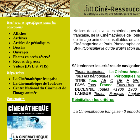
Recherches spécifiques dans les
collections
Notices descriptives des périodiques 
Affiches
française, de la Cinémathèque de Toul
Archives
de l'image animée, consultables en acc
Articles de périodiques
Cinémagazine et Paris-Photographe ont
Dessins
BNF.
(Consulter le guide d'utilisation d
Ouvrages
Photos en accés réservé
Revues de presse
Sélectionner les critères de navigation
Vidéos (DVD et VHS)
Toutes institutions
La Cinémathèque
Répertoires
Tous les périodiques
Périodiques n
La Cinémathèque française
TITRE
Tous
AB
C
DE
F
GHI
La Cinémathèque de Toulouse
PAYS
Tous
France
Etats-Unis
I
Centre National du Cinéma et de
DECENNIE
Toutes
<1900
1900
l'image animée
LANGUE
Toutes
Français
Anglai
Partenaires
Réinitialiser les critères
La Cinémathèque française - 0 périodi