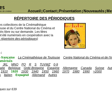
Accueil
Contact
Présentation
Nouveautés
Me
|
|
|
|
RÉPERTOIRE DES PÉRIODIQUES
des collections de la Cinémathèque
ouse et du Centre National du Cinéma et
ès libre ou sur demande. Les titres
 été numérisés en coopération avec la
u répertoire des périodiques)
 :
 française
La Cinémathèque de Toulouse
Centre National du Cinéma et de l
umérisés
JKL
MNO
PQ
R
S
TUVWZ
0-9
talie
Belgique
Grde-Bretagne
Espagne
Allemagne
Canada
Suisse
Aut
1910
1920
1930
1940
1950
1960
1970
1980
1990
>2000
s
Italien
Espagnol
Allemand
Autres
ques sur 639