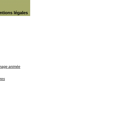
ntions légales
'image animée
res