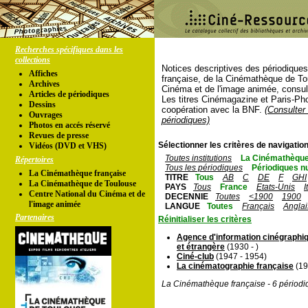
Recherches spécifiques dans les
collections
Notices descriptives des périodique
Affiches
française, de la Cinémathèque de To
Archives
Cinéma et de l'image animée, consul
Articles de périodiques
Les titres Cinémagazine et Paris-Ph
Dessins
coopération avec la BNF.
(Consulter 
Ouvrages
périodiques)
Photos en accés réservé
Revues de presse
Sélectionner les critères de navigation
Vidéos (DVD et VHS)
Toutes institutions
La Cinémathèque
Répertoires
Tous les périodiques
Périodiques n
La Cinémathèque française
TITRE
Tous
AB
C
DE
F
GHI
La Cinémathèque de Toulouse
PAYS
Tous
France
Etats-Unis
I
Centre National du Cinéma et de
DECENNIE
Toutes
<1900
1900
l'image animée
LANGUE
Toutes
Français
Anglai
Partenaires
Réinitialiser les critères
Agence d'information cinégraphiq
et étrangère
(1930 - )
Ciné-club
(1947 - 1954)
La cinématographie française
(19
La Cinémathèque française - 6 périodi