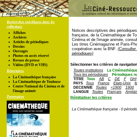
Recherches spécifiques dans les
collections
Notices descriptives des périodique
Affiches
française, de la Cinémathèque de To
Archives
Cinéma et de l'image animée, consul
Articles de périodiques
Les titres Cinémagazine et Paris-Ph
Dessins
coopération avec la BNF.
(Consulter 
Ouvrages
périodiques)
Photos en accés réservé
Revues de presse
Sélectionner les critères de navigation
Vidéos (DVD et VHS)
Toutes institutions
La Cinémathèque
Répertoires
Tous les périodiques
Périodiques n
La Cinémathèque française
TITRE
Tous
AB
C
DE
F
GHI
La Cinémathèque de Toulouse
PAYS
Tous
France
Etats-Unis
I
Centre National du Cinéma et de
DECENNIE
Toutes
<1900
1900
l'image animée
LANGUE
Toutes
Français
Anglai
Partenaires
Réinitialiser les critères
La Cinémathèque française - 0 périodi