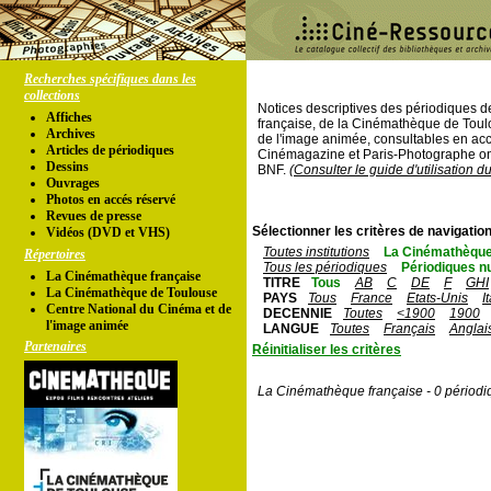
Recherches spécifiques dans les
collections
Notices descriptives des périodiques 
Affiches
française, de la Cinémathèque de Toul
Archives
de l'image animée, consultables en acc
Articles de périodiques
Cinémagazine et Paris-Photographe ont
Dessins
BNF.
(Consulter le guide d'utilisation d
Ouvrages
Photos en accés réservé
Revues de presse
Sélectionner les critères de navigation
Vidéos (DVD et VHS)
Toutes institutions
La Cinémathèque
Répertoires
Tous les périodiques
Périodiques n
La Cinémathèque française
TITRE
Tous
AB
C
DE
F
GHI
La Cinémathèque de Toulouse
PAYS
Tous
France
Etats-Unis
I
Centre National du Cinéma et de
DECENNIE
Toutes
<1900
1900
l'image animée
LANGUE
Toutes
Français
Anglai
Partenaires
Réinitialiser les critères
La Cinémathèque française - 0 périodi