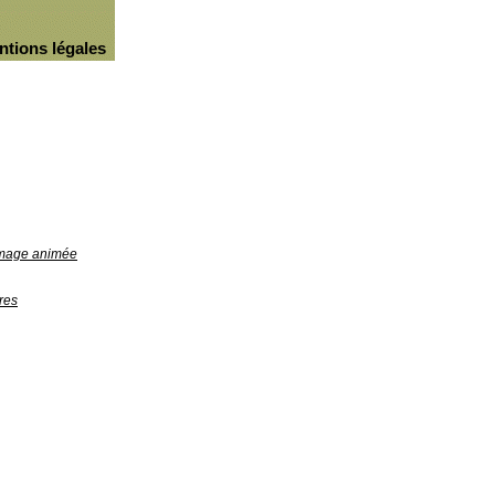
ntions légales
'image animée
res