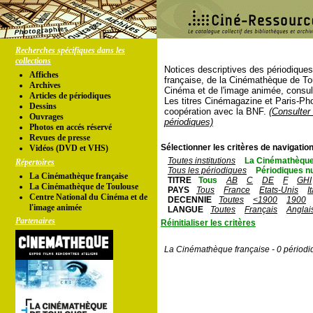
Recherches spécifiques dans les
collections
Notices descriptives des périodique
Affiches
française, de la Cinémathèque de To
Archives
Cinéma et de l'image animée, consul
Articles de périodiques
Les titres Cinémagazine et Paris-Ph
Dessins
coopération avec la BNF.
(Consulter 
Ouvrages
périodiques)
Photos en accés réservé
Revues de presse
Sélectionner les critères de navigation
Vidéos (DVD et VHS)
Toutes institutions
La Cinémathèque
Répertoires
Tous les périodiques
Périodiques n
La Cinémathèque française
TITRE
Tous
AB
C
DE
F
GHI
La Cinémathèque de Toulouse
PAYS
Tous
France
Etats-Unis
I
Centre National du Cinéma et de
DECENNIE
Toutes
<1900
1900
l'image animée
LANGUE
Toutes
Français
Anglai
Partenaires
Réinitialiser les critères
La Cinémathèque française - 0 périodi