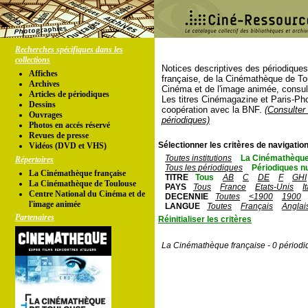
Recherches spécifiques dans les
collections
Notices descriptives des périodique
Affiches
française, de la Cinémathèque de To
Archives
Cinéma et de l'image animée, consul
Articles de périodiques
Les titres Cinémagazine et Paris-Ph
Dessins
coopération avec la BNF.
(Consulter 
Ouvrages
périodiques)
Photos en accés réservé
Revues de presse
Sélectionner les critères de navigation
Vidéos (DVD et VHS)
Toutes institutions
La Cinémathèque
Répertoires
Tous les périodiques
Périodiques n
La Cinémathèque française
TITRE
Tous
AB
C
DE
F
GHI
La Cinémathèque de Toulouse
PAYS
Tous
France
Etats-Unis
I
Centre National du Cinéma et de
DECENNIE
Toutes
<1900
1900
l'image animée
LANGUE
Toutes
Français
Anglai
Partenaires
Réinitialiser les critères
La Cinémathèque française - 0 périodi