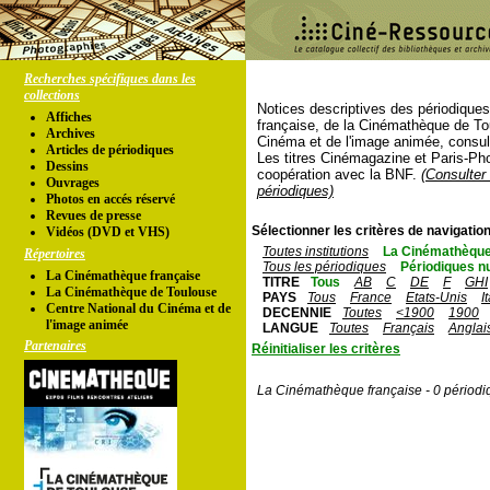
Recherches spécifiques dans les
collections
Notices descriptives des périodique
Affiches
française, de la Cinémathèque de To
Archives
Cinéma et de l'image animée, consul
Articles de périodiques
Les titres Cinémagazine et Paris-Ph
Dessins
coopération avec la BNF.
(Consulter 
Ouvrages
périodiques)
Photos en accés réservé
Revues de presse
Sélectionner les critères de navigation
Vidéos (DVD et VHS)
Toutes institutions
La Cinémathèque
Répertoires
Tous les périodiques
Périodiques n
La Cinémathèque française
TITRE
Tous
AB
C
DE
F
GHI
La Cinémathèque de Toulouse
PAYS
Tous
France
Etats-Unis
I
Centre National du Cinéma et de
DECENNIE
Toutes
<1900
1900
l'image animée
LANGUE
Toutes
Français
Anglai
Partenaires
Réinitialiser les critères
La Cinémathèque française - 0 périodi