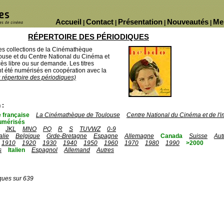
Accueil
Contact
Présentation
Nouveautés
Me
|
|
|
|
RÉPERTOIRE DES PÉRIODIQUES
des collections de la Cinémathèque
ouse et du Centre National du Cinéma et
ès libre ou sur demande. Les titres
 été numérisés en coopération avec la
u répertoire des périodiques)
 :
 française
La Cinémathèque de Toulouse
Centre National du Cinéma et de l
umérisés
JKL
MNO
PQ
R
S
TUVWZ
0-9
talie
Belgique
Grde-Bretagne
Espagne
Allemagne
Canada
Suisse
Aut
1910
1920
1930
1940
1950
1960
1970
1980
1990
>2000
s
Italien
Espagnol
Allemand
Autres
ques sur 639