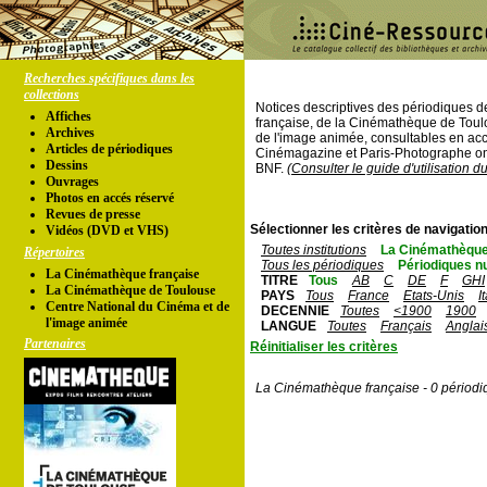
Recherches spécifiques dans les
collections
Notices descriptives des périodiques 
Affiches
française, de la Cinémathèque de Toul
Archives
de l'image animée, consultables en acc
Articles de périodiques
Cinémagazine et Paris-Photographe ont
Dessins
BNF.
(Consulter le guide d'utilisation d
Ouvrages
Photos en accés réservé
Revues de presse
Sélectionner les critères de navigation
Vidéos (DVD et VHS)
Toutes institutions
La Cinémathèque
Répertoires
Tous les périodiques
Périodiques n
La Cinémathèque française
TITRE
Tous
AB
C
DE
F
GHI
La Cinémathèque de Toulouse
PAYS
Tous
France
Etats-Unis
I
Centre National du Cinéma et de
DECENNIE
Toutes
<1900
1900
l'image animée
LANGUE
Toutes
Français
Anglai
Partenaires
Réinitialiser les critères
La Cinémathèque française - 0 périodi