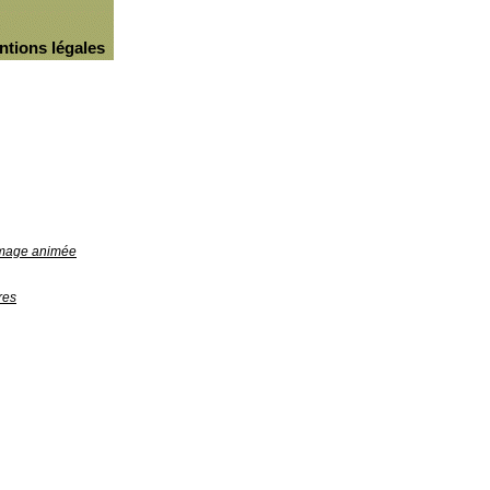
ntions légales
'image animée
res