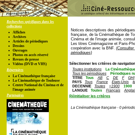
Recherches spécifiques dans les
collections
Notices descriptives des périodique
Affiches
française, de la Cinémathèque de To
Archives
Cinéma et de l'image animée, consul
Articles de périodiques
Les titres Cinémagazine et Paris-Ph
Dessins
coopération avec la BNF.
(Consulter 
Ouvrages
périodiques)
Photos en accés réservé
Revues de presse
Sélectionner les critères de navigation
Vidéos (DVD et VHS)
Toutes institutions
La Cinémathèque
Répertoires
Tous les périodiques
Périodiques n
La Cinémathèque française
TITRE
Tous
AB
C
DE
F
GHI
La Cinémathèque de Toulouse
PAYS
Tous
France
Etats-Unis
I
Centre National du Cinéma et de
DECENNIE
Toutes
<1900
1900
l'image animée
LANGUE
Toutes
Français
Anglai
Partenaires
Réinitialiser les critères
La Cinémathèque française - 0 périodi