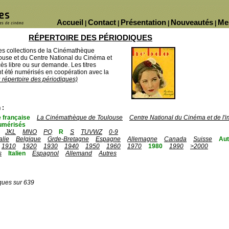
Accueil
Contact
Présentation
Nouveautés
Me
|
|
|
|
RÉPERTOIRE DES PÉRIODIQUES
des collections de la Cinémathèque
ouse et du Centre National du Cinéma et
ès libre ou sur demande. Les titres
 été numérisés en coopération avec la
u répertoire des périodiques)
 :
 française
La Cinémathèque de Toulouse
Centre National du Cinéma et de l
umérisés
JKL
MNO
PQ
R
S
TUVWZ
0-9
talie
Belgique
Grde-Bretagne
Espagne
Allemagne
Canada
Suisse
Aut
1910
1920
1930
1940
1950
1960
1970
1980
1990
>2000
s
Italien
Espagnol
Allemand
Autres
ques sur 639