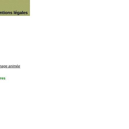
ntions légales
'image animée
res