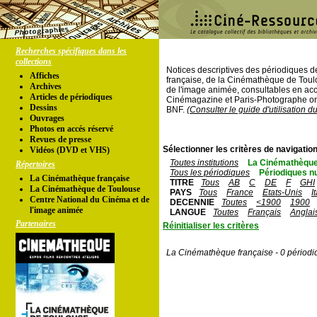
Recherches spécifiques dans les
collections
Notices descriptives des périodiques 
Affiches
française, de la Cinémathèque de Toul
Archives
de l'image animée, consultables en acc
Articles de périodiques
Cinémagazine et Paris-Photographe ont
Dessins
BNF.
(Consulter le guide d'utilisation d
Ouvrages
Photos en accés réservé
Revues de presse
Sélectionner les critères de navigation
Vidéos (DVD et VHS)
Toutes institutions
La Cinémathèque
Répertoires
Tous les périodiques
Périodiques n
La Cinémathèque française
TITRE
Tous
AB
C
DE
F
GHI
La Cinémathèque de Toulouse
PAYS
Tous
France
Etats-Unis
I
Centre National du Cinéma et de
DECENNIE
Toutes
<1900
1900
l'image animée
LANGUE
Toutes
Français
Anglai
Partenaires
Réinitialiser les critères
La Cinémathèque française - 0 périodi