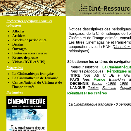
Recherches spécifiques dans les
collections
Notices descriptives des périodique
Affiches
française, de la Cinémathèque de To
Archives
Cinéma et de l'image animée, consul
Articles de périodiques
Les titres Cinémagazine et Paris-Ph
Dessins
coopération avec la BNF.
(Consulter 
Ouvrages
périodiques)
Photos en accés réservé
Revues de presse
Sélectionner les critères de navigation
Vidéos (DVD et VHS)
Toutes institutions
La Cinémathèque
Répertoires
Tous les périodiques
Périodiques n
La Cinémathèque française
TITRE
Tous
AB
C
DE
F
GHI
La Cinémathèque de Toulouse
PAYS
Tous
France
Etats-Unis
I
Centre National du Cinéma et de
DECENNIE
Toutes
<1900
1900
l'image animée
LANGUE
Toutes
Français
Anglai
Partenaires
Réinitialiser les critères
La Cinémathèque française - 0 périodi