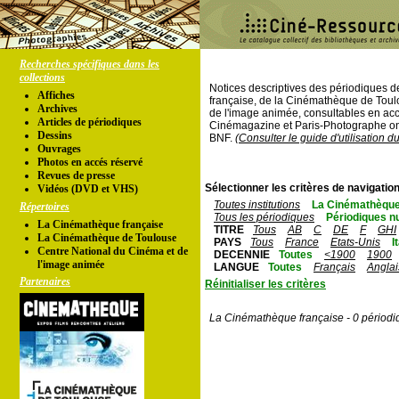
Recherches spécifiques dans les
collections
Notices descriptives des périodiques 
Affiches
française, de la Cinémathèque de Toul
Archives
de l'image animée, consultables en acc
Articles de périodiques
Cinémagazine et Paris-Photographe ont
Dessins
BNF.
(Consulter le guide d'utilisation d
Ouvrages
Photos en accés réservé
Revues de presse
Sélectionner les critères de navigation
Vidéos (DVD et VHS)
Toutes institutions
La Cinémathèque
Répertoires
Tous les périodiques
Périodiques n
La Cinémathèque française
TITRE
Tous
AB
C
DE
F
GHI
La Cinémathèque de Toulouse
PAYS
Tous
France
Etats-Unis
I
Centre National du Cinéma et de
DECENNIE
Toutes
<1900
1900
l'image animée
LANGUE
Toutes
Français
Anglai
Partenaires
Réinitialiser les critères
La Cinémathèque française - 0 périodi