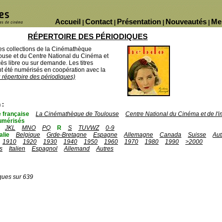
Accueil
Contact
Présentation
Nouveautés
Me
|
|
|
|
RÉPERTOIRE DES PÉRIODIQUES
des collections de la Cinémathèque
ouse et du Centre National du Cinéma et
ès libre ou sur demande. Les titres
 été numérisés en coopération avec la
u répertoire des périodiques)
 :
 française
La Cinémathèque de Toulouse
Centre National du Cinéma et de l
umérisés
JKL
MNO
PQ
R
S
TUVWZ
0-9
talie
Belgique
Grde-Bretagne
Espagne
Allemagne
Canada
Suisse
Aut
1910
1920
1930
1940
1950
1960
1970
1980
1990
>2000
s
Italien
Espagnol
Allemand
Autres
ques sur 639