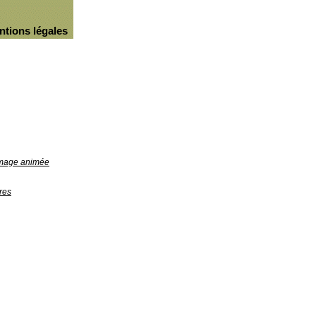
ntions légales
'image animée
res