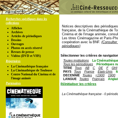
Recherches spécifiques dans les
collections
Notices descriptives des périodique
Affiches
française, de la Cinémathèque de To
Archives
Cinéma et de l'image animée, consul
Articles de périodiques
Les titres Cinémagazine et Paris-Ph
Dessins
coopération avec la BNF.
(Consulter 
Ouvrages
périodiques)
Photos en accés réservé
Revues de presse
Sélectionner les critères de navigation
Vidéos (DVD et VHS)
Toutes institutions
La Cinémathèque
Répertoires
Tous les périodiques
Périodiques n
La Cinémathèque française
TITRE
Tous
AB
C
DE
F
GHI
La Cinémathèque de Toulouse
PAYS
Tous
France
Etats-Unis
I
Centre National du Cinéma et de
DECENNIE
Toutes
<1900
1900
l'image animée
LANGUE
Toutes
Français
Anglai
Partenaires
Réinitialiser les critères
La Cinémathèque française - 0 périodi