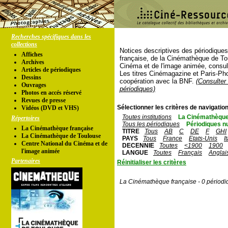
Recherches spécifiques dans les
collections
Notices descriptives des périodique
Affiches
française, de la Cinémathèque de To
Archives
Cinéma et de l'image animée, consul
Articles de périodiques
Les titres Cinémagazine et Paris-Ph
Dessins
coopération avec la BNF.
(Consulter 
Ouvrages
périodiques)
Photos en accés réservé
Revues de presse
Sélectionner les critères de navigation
Vidéos (DVD et VHS)
Toutes institutions
La Cinémathèque
Répertoires
Tous les périodiques
Périodiques n
La Cinémathèque française
TITRE
Tous
AB
C
DE
F
GHI
La Cinémathèque de Toulouse
PAYS
Tous
France
Etats-Unis
I
Centre National du Cinéma et de
DECENNIE
Toutes
<1900
1900
l'image animée
LANGUE
Toutes
Français
Anglai
Partenaires
Réinitialiser les critères
La Cinémathèque française - 0 périodi