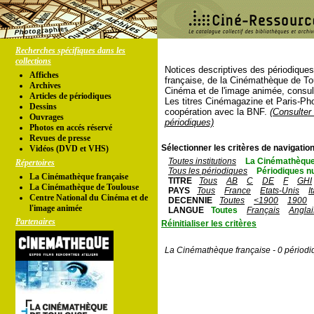
Recherches spécifiques dans les
collections
Notices descriptives des périodique
Affiches
française, de la Cinémathèque de To
Archives
Cinéma et de l'image animée, consul
Articles de périodiques
Les titres Cinémagazine et Paris-Ph
Dessins
coopération avec la BNF.
(Consulter 
Ouvrages
périodiques)
Photos en accés réservé
Revues de presse
Sélectionner les critères de navigation
Vidéos (DVD et VHS)
Toutes institutions
La Cinémathèque
Répertoires
Tous les périodiques
Périodiques n
La Cinémathèque française
TITRE
Tous
AB
C
DE
F
GHI
La Cinémathèque de Toulouse
PAYS
Tous
France
Etats-Unis
I
Centre National du Cinéma et de
DECENNIE
Toutes
<1900
1900
l'image animée
LANGUE
Toutes
Français
Anglai
Partenaires
Réinitialiser les critères
La Cinémathèque française - 0 périodi