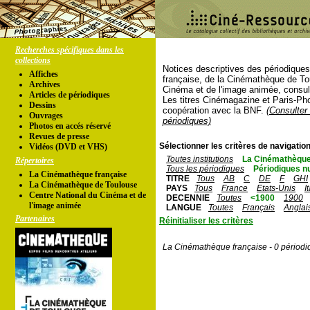
Recherches spécifiques dans les
collections
Notices descriptives des périodique
Affiches
française, de la Cinémathèque de To
Archives
Cinéma et de l'image animée, consul
Articles de périodiques
Les titres Cinémagazine et Paris-Ph
Dessins
coopération avec la BNF.
(Consulter 
Ouvrages
périodiques)
Photos en accés réservé
Revues de presse
Sélectionner les critères de navigation
Vidéos (DVD et VHS)
Toutes institutions
La Cinémathèque
Répertoires
Tous les périodiques
Périodiques n
La Cinémathèque française
TITRE
Tous
AB
C
DE
F
GHI
La Cinémathèque de Toulouse
PAYS
Tous
France
Etats-Unis
I
Centre National du Cinéma et de
DECENNIE
Toutes
<1900
1900
l'image animée
LANGUE
Toutes
Français
Anglai
Partenaires
Réinitialiser les critères
La Cinémathèque française - 0 périodi