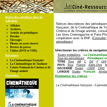
Recherches spécifiques dans les
collections
Notices descriptives des périodique
Affiches
française, de la Cinémathèque de To
Archives
Cinéma et de l'image animée, consul
Articles de périodiques
Les titres Cinémagazine et Paris-Ph
Dessins
coopération avec la BNF.
(Consulter 
Ouvrages
périodiques)
Photos en accés réservé
Revues de presse
Sélectionner les critères de navigation
Vidéos (DVD et VHS)
Toutes institutions
La Cinémathèque
Répertoires
Tous les périodiques
Périodiques n
La Cinémathèque française
TITRE
Tous
AB
C
DE
F
GHI
La Cinémathèque de Toulouse
PAYS
Tous
France
Etats-Unis
I
Centre National du Cinéma et de
DECENNIE
Toutes
<1900
1900
l'image animée
LANGUE
Toutes
Français
Angla
Partenaires
Réinitialiser les critères
La Cinémathèque française - 0 périodi