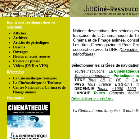
Recherches spécifiques dans les
collections
Notices descriptives des périodique
Affiches
française, de la Cinémathèque de To
Archives
Cinéma et de l'image animée, consul
Articles de périodiques
Les titres Cinémagazine et Paris-Ph
Dessins
coopération avec la BNF.
(Consulter 
Ouvrages
périodiques)
Photos en accés réservé
Revues de presse
Sélectionner les critères de navigation
Vidéos (DVD et VHS)
Toutes institutions
La Cinémathèque
Répertoires
Tous les périodiques
Périodiques n
La Cinémathèque française
TITRE
Tous
AB
C
DE
F
GHI
La Cinémathèque de Toulouse
PAYS
Tous
France
Etats-Unis
I
Centre National du Cinéma et de
DECENNIE
Toutes
<1900
1900
l'image animée
LANGUE
Toutes
Français
Anglai
Partenaires
Réinitialiser les critères
La Cinémathèque française - 0 périodi