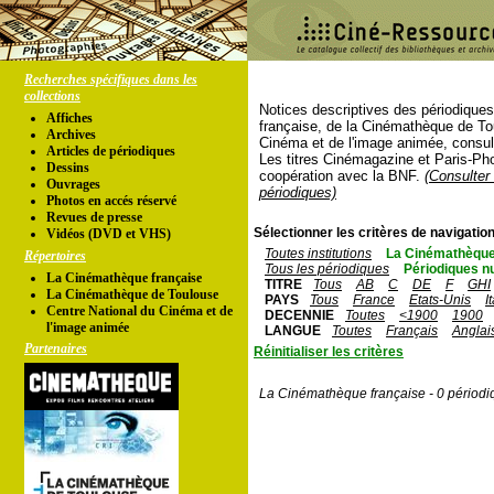
Recherches spécifiques dans les
collections
Notices descriptives des périodique
Affiches
française, de la Cinémathèque de To
Archives
Cinéma et de l'image animée, consul
Articles de périodiques
Les titres Cinémagazine et Paris-Ph
Dessins
coopération avec la BNF.
(Consulter 
Ouvrages
périodiques)
Photos en accés réservé
Revues de presse
Sélectionner les critères de navigation
Vidéos (DVD et VHS)
Toutes institutions
La Cinémathèque
Répertoires
Tous les périodiques
Périodiques n
La Cinémathèque française
TITRE
Tous
AB
C
DE
F
GHI
La Cinémathèque de Toulouse
PAYS
Tous
France
Etats-Unis
I
Centre National du Cinéma et de
DECENNIE
Toutes
<1900
1900
l'image animée
LANGUE
Toutes
Français
Anglai
Partenaires
Réinitialiser les critères
La Cinémathèque française - 0 périodi