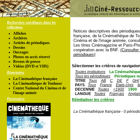
Recherches spécifiques dans les
collections
Notices descriptives des périodique
Affiches
française, de la Cinémathèque de To
Archives
Cinéma et de l'image animée, consul
Articles de périodiques
Les titres Cinémagazine et Paris-Ph
Dessins
coopération avec la BNF.
(Consulter 
Ouvrages
périodiques)
Photos en accés réservé
Revues de presse
Sélectionner les critères de navigation
Vidéos (DVD et VHS)
Toutes institutions
La Cinémathèque
Répertoires
Tous les périodiques
Périodiques n
La Cinémathèque française
TITRE
Tous
AB
C
DE
F
GHI
La Cinémathèque de Toulouse
PAYS
Tous
France
Etats-Unis
I
Centre National du Cinéma et de
DECENNIE
Toutes
<1900
1900
l'image animée
LANGUE
Toutes
Français
Anglai
Partenaires
Réinitialiser les critères
La Cinémathèque française - 0 périodi