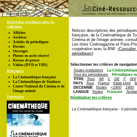
Recherches spécifiques dans les
collections
Notices descriptives des périodique
Affiches
française, de la Cinémathèque de To
Archives
Cinéma et de l'image animée, consul
Articles de périodiques
Les titres Cinémagazine et Paris-Ph
Dessins
coopération avec la BNF.
(Consulter 
Ouvrages
périodiques)
Photos en accés réservé
Revues de presse
Sélectionner les critères de navigation
Vidéos (DVD et VHS)
Toutes institutions
La Cinémathèque
Répertoires
Tous les périodiques
Périodiques n
La Cinémathèque française
TITRE
Tous
AB
C
DE
F
GHI
La Cinémathèque de Toulouse
PAYS
Tous
France
Etats-Unis
I
Centre National du Cinéma et de
DECENNIE
Toutes
<1900
1900
l'image animée
LANGUE
Toutes
Français
Angla
Partenaires
Réinitialiser les critères
La Cinémathèque française - 0 périodi