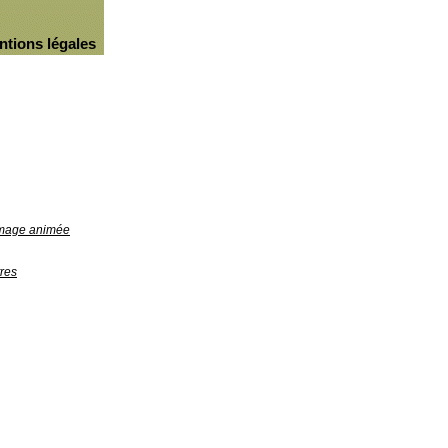
ntions légales
'image animée
res