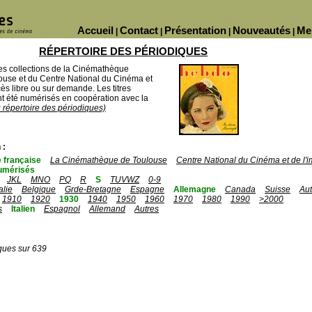
Accueil
Contact
Présentation
Nouveautés
Me
|
|
|
|
RÉPERTOIRE DES PÉRIODIQUES
des collections de la Cinémathèque
ouse et du Centre National du Cinéma et
ès libre ou sur demande. Les titres
 été numérisés en coopération avec la
u répertoire des périodiques)
 :
 française
La Cinémathèque de Toulouse
Centre National du Cinéma et de l
umérisés
JKL
MNO
PQ
R
S
TUVWZ
0-9
talie
Belgique
Grde-Bretagne
Espagne
Allemagne
Canada
Suisse
Aut
1910
1920
1930
1940
1950
1960
1970
1980
1990
>2000
s
Italien
Espagnol
Allemand
Autres
ques sur 639