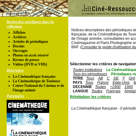
Recherches spécifiques dans les
collections
Notices descriptives des périodiques 
Affiches
française, de la Cinémathèque de Toul
Archives
de l'image animée, consultables en acc
Articles de périodiques
Cinémagazine et Paris-Photographe ont
Dessins
BNF.
(Consulter le guide d'utilisation d
Ouvrages
Photos en accés réservé
Revues de presse
Sélectionner les critères de navigation
Vidéos (DVD et VHS)
Toutes institutions
La Cinémathèque
Répertoires
Tous les périodiques
Périodiques n
La Cinémathèque française
TITRE
Tous
AB
C
DE
F
GHI
La Cinémathèque de Toulouse
PAYS
Tous
France
Etats-Unis
I
Centre National du Cinéma et de
DECENNIE
Toutes
<1900
1900
l'image animée
LANGUE
Toutes
Français
Anglai
Partenaires
Réinitialiser les critères
La Cinémathèque française - 0 périodi