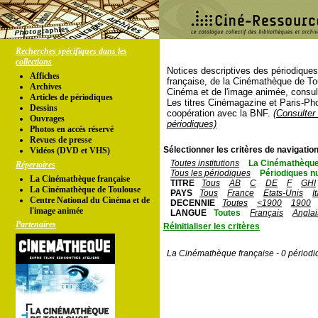
Recherches spécifiques dans les
collections
Notices descriptives des périodique
Affiches
française, de la Cinémathèque de To
Archives
Cinéma et de l'image animée, consul
Articles de périodiques
Les titres Cinémagazine et Paris-Ph
Dessins
coopération avec la BNF.
(Consulter 
Ouvrages
périodiques)
Photos en accés réservé
Revues de presse
Sélectionner les critères de navigation
Vidéos (DVD et VHS)
Toutes institutions
La Cinémathèque
Répertoires
Tous les périodiques
Périodiques n
La Cinémathèque française
TITRE
Tous
AB
C
DE
F
GHI
La Cinémathèque de Toulouse
PAYS
Tous
France
Etats-Unis
I
Centre National du Cinéma et de
DECENNIE
Toutes
<1900
1900
l'image animée
LANGUE
Toutes
Français
Anglai
Partenaires
Réinitialiser les critères
La Cinémathèque française - 0 périodi