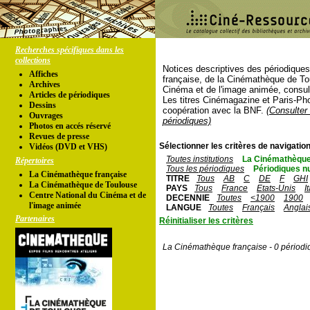
Recherches spécifiques dans les
collections
Notices descriptives des périodique
Affiches
française, de la Cinémathèque de To
Archives
Cinéma et de l'image animée, consul
Articles de périodiques
Les titres Cinémagazine et Paris-Ph
Dessins
coopération avec la BNF.
(Consulter 
Ouvrages
périodiques)
Photos en accés réservé
Revues de presse
Sélectionner les critères de navigation
Vidéos (DVD et VHS)
Toutes institutions
La Cinémathèque
Répertoires
Tous les périodiques
Périodiques n
La Cinémathèque française
TITRE
Tous
AB
C
DE
F
GHI
La Cinémathèque de Toulouse
PAYS
Tous
France
Etats-Unis
I
Centre National du Cinéma et de
DECENNIE
Toutes
<1900
1900
l'image animée
LANGUE
Toutes
Français
Anglai
Partenaires
Réinitialiser les critères
La Cinémathèque française - 0 périodi