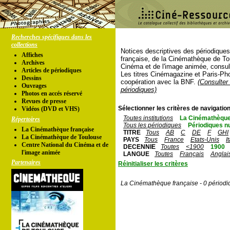
Recherches spécifiques dans les
collections
Notices descriptives des périodique
Affiches
française, de la Cinémathèque de To
Archives
Cinéma et de l'image animée, consul
Articles de périodiques
Les titres Cinémagazine et Paris-Ph
Dessins
coopération avec la BNF.
(Consulter 
Ouvrages
périodiques)
Photos en accés réservé
Revues de presse
Sélectionner les critères de navigation
Vidéos (DVD et VHS)
Toutes institutions
La Cinémathèque
Répertoires
Tous les périodiques
Périodiques n
La Cinémathèque française
TITRE
Tous
AB
C
DE
F
GHI
La Cinémathèque de Toulouse
PAYS
Tous
France
Etats-Unis
I
Centre National du Cinéma et de
DECENNIE
Toutes
<1900
1900
l'image animée
LANGUE
Toutes
Français
Anglai
Partenaires
Réinitialiser les critères
La Cinémathèque française - 0 périodi