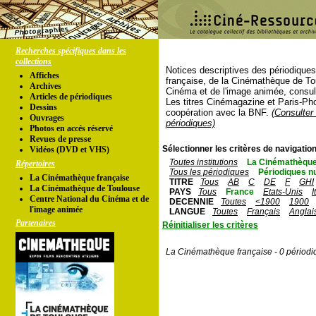
Recherches spécifiques dans les
collections
Notices descriptives des périodique
Affiches
française, de la Cinémathèque de To
Archives
Cinéma et de l'image animée, consul
Articles de périodiques
Les titres Cinémagazine et Paris-Ph
Dessins
coopération avec la BNF.
(Consulter 
Ouvrages
périodiques)
Photos en accés réservé
Revues de presse
Sélectionner les critères de navigation
Vidéos (DVD et VHS)
Toutes institutions
La Cinémathèque
Répertoires
Tous les périodiques
Périodiques n
La Cinémathèque française
TITRE
Tous
AB
C
DE
F
GHI
La Cinémathèque de Toulouse
PAYS
Tous
France
Etats-Unis
I
Centre National du Cinéma et de
DECENNIE
Toutes
<1900
1900
l'image animée
LANGUE
Toutes
Français
Anglai
Partenaires
Réinitialiser les critères
La Cinémathèque française - 0 périodi