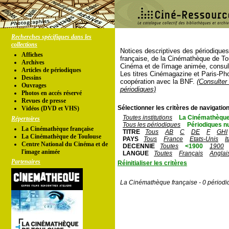
Recherches spécifiques dans les
collections
Notices descriptives des périodique
Affiches
française, de la Cinémathèque de To
Archives
Cinéma et de l'image animée, consul
Articles de périodiques
Les titres Cinémagazine et Paris-Ph
Dessins
coopération avec la BNF.
(Consulter 
Ouvrages
périodiques)
Photos en accés réservé
Revues de presse
Sélectionner les critères de navigation
Vidéos (DVD et VHS)
Toutes institutions
La Cinémathèque
Répertoires
Tous les périodiques
Périodiques n
La Cinémathèque française
TITRE
Tous
AB
C
DE
F
GHI
La Cinémathèque de Toulouse
PAYS
Tous
France
Etats-Unis
I
Centre National du Cinéma et de
DECENNIE
Toutes
<1900
1900
l'image animée
LANGUE
Toutes
Français
Anglai
Partenaires
Réinitialiser les critères
La Cinémathèque française - 0 périodi