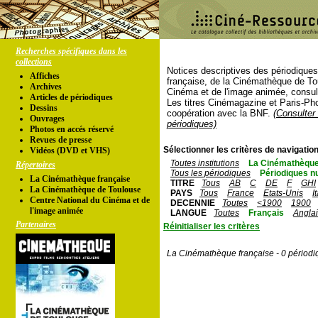
Recherches spécifiques dans les
collections
Notices descriptives des périodique
Affiches
française, de la Cinémathèque de To
Archives
Cinéma et de l'image animée, consul
Articles de périodiques
Les titres Cinémagazine et Paris-Ph
Dessins
coopération avec la BNF.
(Consulter 
Ouvrages
périodiques)
Photos en accés réservé
Revues de presse
Sélectionner les critères de navigation
Vidéos (DVD et VHS)
Toutes institutions
La Cinémathèque
Répertoires
Tous les périodiques
Périodiques n
La Cinémathèque française
TITRE
Tous
AB
C
DE
F
GHI
La Cinémathèque de Toulouse
PAYS
Tous
France
Etats-Unis
I
Centre National du Cinéma et de
DECENNIE
Toutes
<1900
1900
l'image animée
LANGUE
Toutes
Français
Angla
Partenaires
Réinitialiser les critères
La Cinémathèque française - 0 périodi