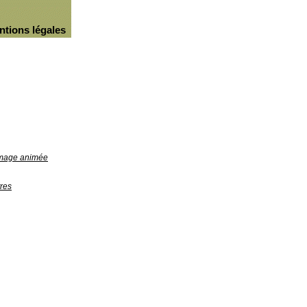
ntions légales
'image animée
res