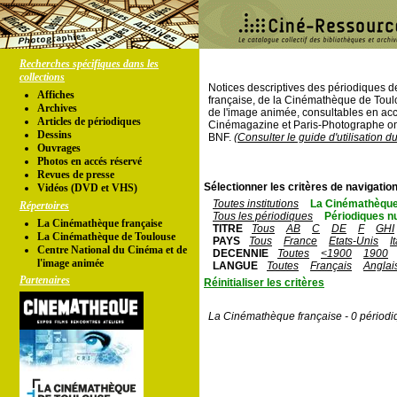
Recherches spécifiques dans les
collections
Notices descriptives des périodiques 
Affiches
française, de la Cinémathèque de Toul
Archives
de l'image animée, consultables en acc
Articles de périodiques
Cinémagazine et Paris-Photographe ont
Dessins
BNF.
(Consulter le guide d'utilisation d
Ouvrages
Photos en accés réservé
Revues de presse
Sélectionner les critères de navigation
Vidéos (DVD et VHS)
Toutes institutions
La Cinémathèque
Répertoires
Tous les périodiques
Périodiques n
La Cinémathèque française
TITRE
Tous
AB
C
DE
F
GHI
La Cinémathèque de Toulouse
PAYS
Tous
France
Etats-Unis
I
Centre National du Cinéma et de
DECENNIE
Toutes
<1900
1900
l'image animée
LANGUE
Toutes
Français
Anglai
Partenaires
Réinitialiser les critères
La Cinémathèque française - 0 périodi