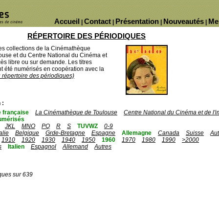
Accueil
Contact
Présentation
Nouveautés
Me
|
|
|
|
RÉPERTOIRE DES PÉRIODIQUES
des collections de la Cinémathèque
ouse et du Centre National du Cinéma et
ès libre ou sur demande. Les titres
 été numérisés en coopération avec la
u répertoire des périodiques)
 :
 française
La Cinémathèque de Toulouse
Centre National du Cinéma et de l
umérisés
JKL
MNO
PQ
R
S
TUVWZ
0-9
talie
Belgique
Grde-Bretagne
Espagne
Allemagne
Canada
Suisse
Aut
1910
1920
1930
1940
1950
1960
1970
1980
1990
>2000
s
Italien
Espagnol
Allemand
Autres
ques sur 639