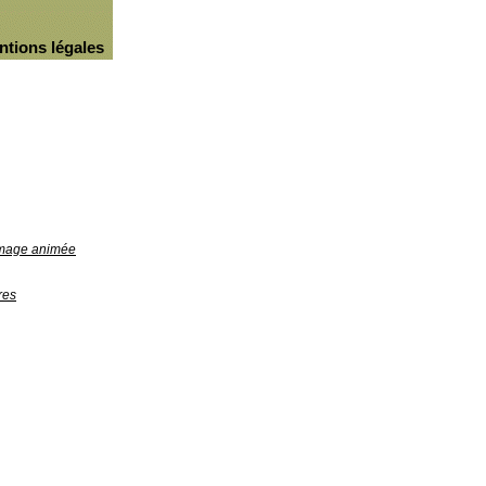
ntions légales
'image animée
res