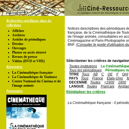
Recherches spécifiques dans les
collections
Notices descriptives des périodiques 
Affiches
française, de la Cinémathèque de Toul
Archives
de l'image animée, consultables en acc
Articles de périodiques
Cinémagazine et Paris-Photographe ont
Dessins
BNF.
(Consulter le guide d'utilisation d
Ouvrages
Photos en accés réservé
Revues de presse
Sélectionner les critères de navigation
Vidéos (DVD et VHS)
Toutes institutions
La Cinémathèque
Répertoires
Tous les périodiques
Périodiques n
La Cinémathèque française
TITRE
Tous
AB
C
DE
F
GHI
La Cinémathèque de Toulouse
PAYS
Tous
France
Etats-Unis
I
Centre National du Cinéma et de
DECENNIE
Toutes
<1900
1900
l'image animée
LANGUE
Toutes
Français
Anglai
Partenaires
Réinitialiser les critères
La Cinémathèque française - 0 périodi