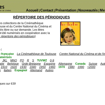
Accueil
Contact
Présentation
Nouveautés
Me
|
|
|
|
RÉPERTOIRE DES PÉRIODIQUES
des collections de la Cinémathèque
ouse et du Centre National du Cinéma et
ès libre ou sur demande. Les titres
 été numérisés en coopération avec la
u répertoire des périodiques)
 :
 française
La Cinémathèque de Toulouse
Centre National du Cinéma et de l
umérisés
JKL
MNO
PQ
R
S
TUVWZ
0-9
talie
Belgique
Grde-Bretagne
Espagne
Allemagne
Canada
Suisse
Aut
1910
1920
1930
1940
1950
1960
1970
1980
1990
>2000
s
Italien
Espagnol
Allemand
Autres
ques sur 639