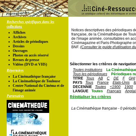
Recherches spécifiques dans les
collections
Notices descriptives des périodiques 
Affiches
française, de la Cinémathèque de Toul
Archives
de l'image animée, consultables en acc
Articles de périodiques
Cinémagazine et Paris-Photographe ont
Dessins
BNF.
(Consulter le guide d'utilisation d
Ouvrages
Photos en accés réservé
Revues de presse
Sélectionner les critères de navigation
Vidéos (DVD et VHS)
Toutes institutions
La Cinémathèque
Répertoires
Tous les périodiques
Périodiques n
La Cinémathèque française
TITRE
Tous
AB
C
DE
F
GHI
La Cinémathèque de Toulouse
PAYS
Tous
France
Etats-Unis
I
Centre National du Cinéma et de
DECENNIE
Toutes
<1900
1900
l'image animée
LANGUE
Toutes
Français
Anglai
Partenaires
Réinitialiser les critères
La Cinémathèque française - 0 périodi