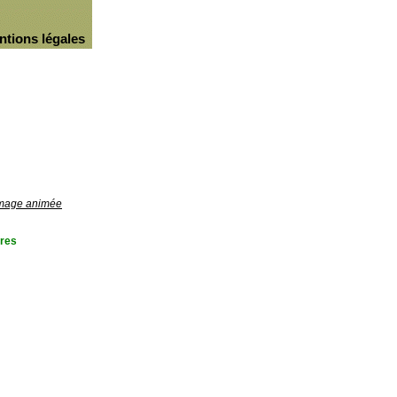
ntions légales
'image animée
res