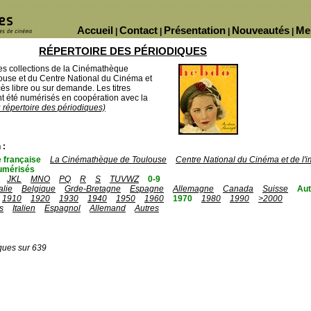
Accueil
Contact
Présentation
Nouveautés
Me
|
|
|
|
RÉPERTOIRE DES PÉRIODIQUES
des collections de la Cinémathèque
ouse et du Centre National du Cinéma et
ès libre ou sur demande. Les titres
 été numérisés en coopération avec la
u répertoire des périodiques)
 :
 française
La Cinémathèque de Toulouse
Centre National du Cinéma et de l
umérisés
JKL
MNO
PQ
R
S
TUVWZ
0-9
talie
Belgique
Grde-Bretagne
Espagne
Allemagne
Canada
Suisse
Aut
1910
1920
1930
1940
1950
1960
1970
1980
1990
>2000
s
Italien
Espagnol
Allemand
Autres
ques sur 639