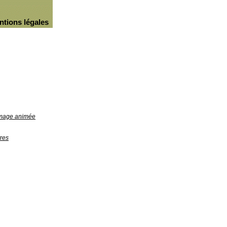
ntions légales
'image animée
res