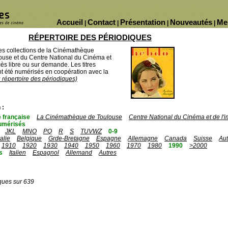
Accueil
Contact
Présentation
Nouveautés
Me
|
|
|
|
RÉPERTOIRE DES PÉRIODIQUES
des collections de la Cinémathèque
ouse et du Centre National du Cinéma et
ès libre ou sur demande. Les titres
 été numérisés en coopération avec la
u répertoire des périodiques)
 :
 française
La Cinémathèque de Toulouse
Centre National du Cinéma et de l
umérisés
JKL
MNO
PQ
R
S
TUVWZ
0-9
talie
Belgique
Grde-Bretagne
Espagne
Allemagne
Canada
Suisse
Aut
1910
1920
1930
1940
1950
1960
1970
1980
1990
>2000
s
Italien
Espagnol
Allemand
Autres
ques sur 639