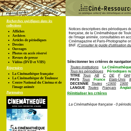
Recherches spécifiques dans les
collections
Notices descriptives des périodiques 
Affiches
française, de la Cinémathèque de Toul
Archives
de l'image animée, consultables en acc
Articles de périodiques
Cinémagazine et Paris-Photographe ont
Dessins
BNF.
(Consulter le guide d'utilisation d
Ouvrages
Photos en accés réservé
Revues de presse
Sélectionner les critères de navigation
Vidéos (DVD et VHS)
Toutes institutions
La Cinémathèque
Répertoires
Tous les périodiques
Périodiques n
La Cinémathèque française
TITRE
Tous
AB
C
DE
F
GHI
La Cinémathèque de Toulouse
PAYS
Tous
France
Etats-Unis
I
Centre National du Cinéma et de
DECENNIE
Toutes
<1900
1900
l'image animée
LANGUE
Toutes
Français
Anglai
Partenaires
Réinitialiser les critères
La Cinémathèque française - 0 périodi