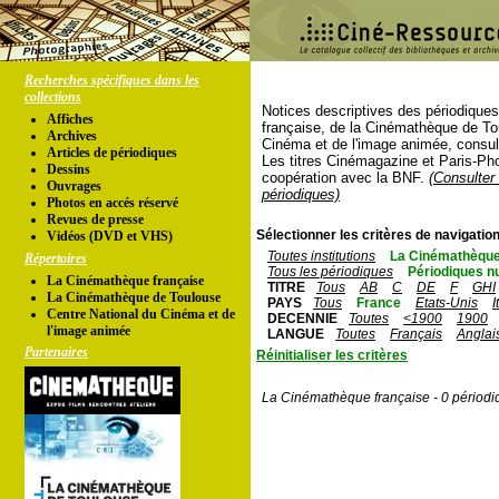
Recherches spécifiques dans les
collections
Notices descriptives des périodique
Affiches
française, de la Cinémathèque de To
Archives
Cinéma et de l'image animée, consul
Articles de périodiques
Les titres Cinémagazine et Paris-Ph
Dessins
coopération avec la BNF.
(Consulter 
Ouvrages
périodiques)
Photos en accés réservé
Revues de presse
Sélectionner les critères de navigation
Vidéos (DVD et VHS)
Toutes institutions
La Cinémathèque
Répertoires
Tous les périodiques
Périodiques n
La Cinémathèque française
TITRE
Tous
AB
C
DE
F
GHI
La Cinémathèque de Toulouse
PAYS
Tous
France
Etats-Unis
I
Centre National du Cinéma et de
DECENNIE
Toutes
<1900
1900
l'image animée
LANGUE
Toutes
Français
Anglai
Partenaires
Réinitialiser les critères
La Cinémathèque française - 0 périodi