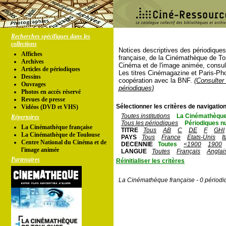
Recherches spécifiques dans les
collections
Notices descriptives des périodique
Affiches
française, de la Cinémathèque de To
Archives
Cinéma et de l'image animée, consul
Articles de périodiques
Les titres Cinémagazine et Paris-Ph
Dessins
coopération avec la BNF.
(Consulter 
Ouvrages
périodiques)
Photos en accés réservé
Revues de presse
Sélectionner les critères de navigation
Vidéos (DVD et VHS)
Toutes institutions
La Cinémathèque
Répertoires
Tous les périodiques
Périodiques n
La Cinémathèque française
TITRE
Tous
AB
C
DE
F
GHI
La Cinémathèque de Toulouse
PAYS
Tous
France
Etats-Unis
I
Centre National du Cinéma et de
DECENNIE
Toutes
<1900
1900
l'image animée
LANGUE
Toutes
Français
Anglai
Partenaires
Réinitialiser les critères
La Cinémathèque française - 0 périodi